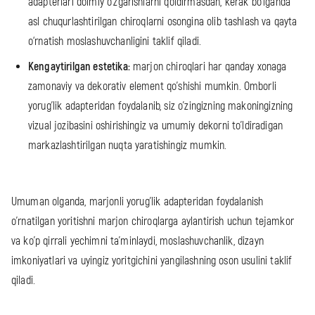
adapterlari doimiy o‘zgarishlarni qoldirmasdan, kerak bo‘lganda
asl chuqurlashtirilgan chiroqlarni osongina olib tashlash va qayta
o‘rnatish moslashuvchanligini taklif qiladi.
Kengaytirilgan estetika:
marjon chiroqlari har qanday xonaga
zamonaviy va dekorativ element qo'shishi mumkin. Omborli
yorug'lik adapteridan foydalanib, siz o'zingizning makoningizning
vizual jozibasini oshirishingiz va umumiy dekorni to'ldiradigan
markazlashtirilgan nuqta yaratishingiz mumkin.
Umuman olganda, marjonli yorug'lik adapteridan foydalanish
o'rnatilgan yoritishni marjon chiroqlarga aylantirish uchun tejamkor
va ko'p qirrali yechimni ta'minlaydi, moslashuvchanlik, dizayn
imkoniyatlari va uyingiz yoritgichini yangilashning oson usulini taklif
qiladi.