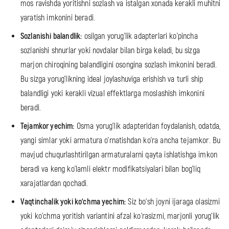
mos ravishda yoritishni sozlash va istalgan xonada kerakli muhitni
yaratish imkonini beradi.
Sozlanishi balandlik:
osilgan yorug'lik adapterlari ko'pincha
sozlanishi shnurlar yoki novdalar bilan birga keladi, bu sizga
marjon chiroqining balandligini osongina sozlash imkonini beradi.
Bu sizga yorug'likning ideal joylashuviga erishish va turli ship
balandligi yoki kerakli vizual effektlarga moslashish imkonini
beradi.
Tejamkor yechim:
Osma yorug'lik adapteridan foydalanish, odatda,
yangi simlar yoki armatura o'rnatishdan ko'ra ancha tejamkor. Bu
mavjud chuqurlashtirilgan armaturalarni qayta ishlatishga imkon
beradi va keng ko'lamli elektr modifikatsiyalari bilan bog'liq
xarajatlardan qochadi.
Vaqtinchalik yoki ko‘chma yechim:
Siz bo‘sh joyni ijaraga olasizmi
yoki ko‘chma yoritish variantini afzal ko‘rasizmi, marjonli yorug‘lik