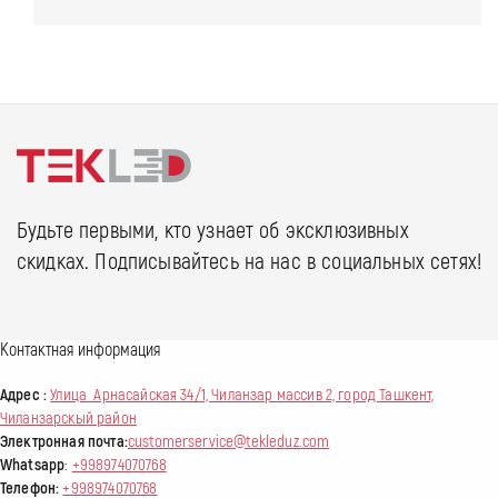
Будьте первыми, кто узнает об эксклюзивных
скидках. Подписывайтесь на нас в социальных сетях!
Контактная информация
Адрес :
Улица Арнасайская 34/1, Чиланзар массив 2, город Ташкент,
Чиланзарскый район
Электронная почта:
customerservice@tekleduz.com
Whatsapp
:
+998974070768
Телефон:
+998974070768