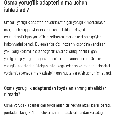
Osma yorug'lik adapteri nima uchun
ishlatiladi?
Omborli yorug'lik adapteri chuqurlashtirilgan yorug'lik moslamasini
marjon chiroqqa aylantirish uchun ishlatiladi. Mavjud
chuqurlashtirilgan yorug'lik rozetkasiga marjonlarni osib qo'yish
imkoniyatini beradi. Bu egalariga o'z jihozlarini osongina yangilash
yoki keng ko'lamli elektr o'zgartirishlarsiz, chuqurlashtirilgan
yoritgichli joylarga marjonlarni qo'shish imkonini beradi. Ombor
yorug'lik adapterlari istalgan estetikaga erishish va marjon chiroqlari
yordamida xonada markazlashtirilgan nuqta yaratish uchun ishlatiladi.
Osma yorug'lik adapteridan foydalanishning afzalliklari
nimada?
Osma yorug'lik adapteridan foydalanish bir nechta afzalliklarni beradi,
jumladan, keng ko'lamli elektr ishlarini talab qilmasdan xonadagi