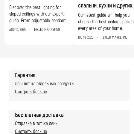
спальни, кухни и других.
Discover the best lighting for
sloped ceilings with our expert
Our latest guide will help you
guide. From adjustable pendants
choose the best ceiling lights f
to track lighting, find stylish
every area of your home.
AUG 13, 2025
TEKLED MARKETING
solutions for pitched and vaulted
JUL 18, 2025
TEKLED MARKETING
ceilings. Get practical tips and
inspiration...
Гарантия
До 5 лет на отдельные продукты
Смотреть больше
Бесплатная доставка
Отправка в тот же день
Смотреть больше