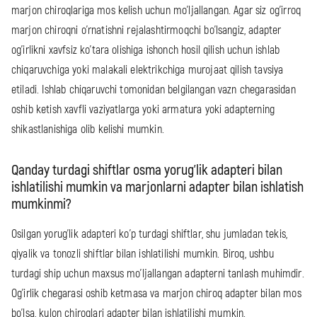
marjon chiroqlariga mos kelish uchun mo'ljallangan. Agar siz og'irroq
marjon chiroqni o'rnatishni rejalashtirmoqchi bo'lsangiz, adapter
og'irlikni xavfsiz ko'tara olishiga ishonch hosil qilish uchun ishlab
chiqaruvchiga yoki malakali elektrikchiga murojaat qilish tavsiya
etiladi. Ishlab chiqaruvchi tomonidan belgilangan vazn chegarasidan
oshib ketish xavfli vaziyatlarga yoki armatura yoki adapterning
shikastlanishiga olib kelishi mumkin.
Qanday turdagi shiftlar osma yorug'lik adapteri bilan
ishlatilishi mumkin va marjonlarni adapter bilan ishlatish
mumkinmi?
Osilgan yorug'lik adapteri ko'p turdagi shiftlar, shu jumladan tekis,
qiyalik va tonozli shiftlar bilan ishlatilishi mumkin. Biroq, ushbu
turdagi ship uchun maxsus mo'ljallangan adapterni tanlash muhimdir.
Og'irlik chegarasi oshib ketmasa va marjon chiroq adapter bilan mos
bo'lsa, kulon chiroqlari adapter bilan ishlatilishi mumkin.