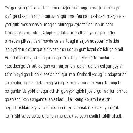
Osilgan yorug'lik adapteri - bu mavjud bo'lmagan marjon chiroqni
shiftga ulash imkonini beruvchi qurilma. Bundan tashqari, marjonsiz
yorug'lik moslamasini marjon chiroqqa aylantirish uchun ham
foydalanish mumkin. Adapter odatda metalldan yasalgan bo'lib,
o'rnatish plitasi, tishli novda va shiftdagi marjon adapteri sifatida
ishlaydigan elektr qutisini yashirish uchun gumbazni o'z ichiga oladi.
Bu odatda mavjud chuqurchaga o'rnatilgan yorug'lik moslamasi
rozetkasiga o'rnatiladigan va marjon chiroqlari uchun osilgan joyni
ta'minlaydigan kichik, sozlanishi qurilma. Omborli yorug'lik adapterlari
ko'pincha egalari o'zlarining yorug'lik moslamalarini yangilamoqchi
bo'lganlarida yoki chuqurlashtirilgan yoritgichli joylarga marjon chiroq
qo'shishni xohlashganda ishlatiladi. Ular keng ko'lamli elektr
o'zgartirishlarsiz yoki professionalni yollamasdan kerakli yorug'lik
ko'rinishi va uslubiga erishishning qulay va oson usulini taklif qiladi.