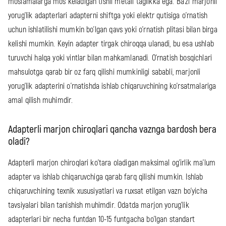
moslamalarga mos keladigan tishli metall taglikka ega. Ba'zi marjonli
yorug'lik adapterlari adapterni shiftga yoki elektr qutisiga o'rnatish
uchun ishlatilishi mumkin bo'lgan qavs yoki o'rnatish plitasi bilan birga
kelishi mumkin. Keyin adapter tirgak chiroqqa ulanadi, bu esa ushlab
turuvchi halqa yoki vintlar bilan mahkamlanadi. O'rnatish bosqichlari
mahsulotga qarab bir oz farq qilishi mumkinligi sababli, marjonli
yorug'lik adapterini o'rnatishda ishlab chiqaruvchining ko'rsatmalariga
amal qilish muhimdir.
Adapterli marjon chiroqlari qancha vaznga bardosh bera
oladi?
Adapterli marjon chiroqlari ko'tara oladigan maksimal og'irlik ma'lum
adapter va ishlab chiqaruvchiga qarab farq qilishi mumkin. Ishlab
chiqaruvchining texnik xususiyatlari va ruxsat etilgan vazn bo'yicha
tavsiyalari bilan tanishish muhimdir. Odatda marjon yorug'lik
adapterlari bir necha funtdan 10-15 funtgacha bo'lgan standart