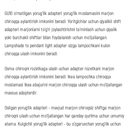
GU10 o'rnatilgan yorug'lik adapteri yorug'lik moslamasini marjon
chiroqqa aylantirish imkonini beradi. Yoritgichlar uchun qiyalikli shift
adapteri marjonlarni to'g'ri joylashtirishni ta'minlash uchun qiyalik
yoki burchakli shiftlar bilan foydalanish uchun mo'ljallangan.
Lampshade to pendant light adapter sizga lampochkani kulon
chiroqqa ulash imkonini beradi.
Osma chiroqni rozetkaga ulash uchun adapter rozetkani marjon
chiroqqa aylantirish imkonini beradi. Ikea lampochka chiroqqa
moslamasi Ikea abajurini marjon chiroqqa ulash uchun mo'ljallangan
maxsus adapterdir.
Osilgan yorug'lik adapteri - mavjud marjon chiroqsiz shiftga marjon
chiroqni ulash uchun mo'ljallangan har qanday qurilma uchun umumiy
atama. Kulgichli yorug'lik adapteri - bu o'zgaruvchan yorug'lik uchun