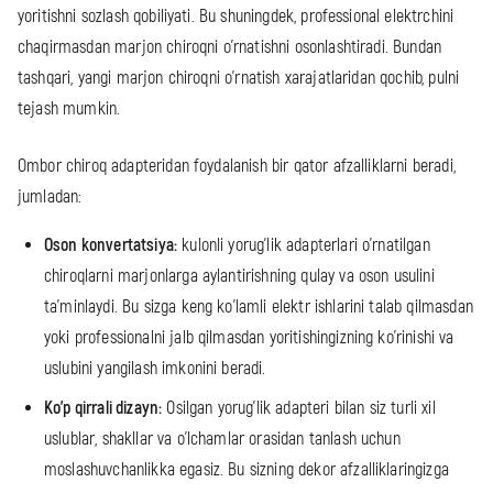
yoritishni sozlash qobiliyati. Bu shuningdek, professional elektrchini
chaqirmasdan marjon chiroqni o'rnatishni osonlashtiradi. Bundan
tashqari, yangi marjon chiroqni o'rnatish xarajatlaridan qochib, pulni
tejash mumkin.
Ombor chiroq adapteridan foydalanish bir qator afzalliklarni beradi,
jumladan:
Oson konvertatsiya:
kulonli yorug'lik adapterlari o'rnatilgan
chiroqlarni marjonlarga aylantirishning qulay va oson usulini
ta'minlaydi. Bu sizga keng ko'lamli elektr ishlarini talab qilmasdan
yoki professionalni jalb qilmasdan yoritishingizning ko'rinishi va
uslubini yangilash imkonini beradi.
Ko'p qirrali dizayn:
Osilgan yorug'lik adapteri bilan siz turli xil
uslublar, shakllar va o'lchamlar orasidan tanlash uchun
moslashuvchanlikka egasiz. Bu sizning dekor afzalliklaringizga