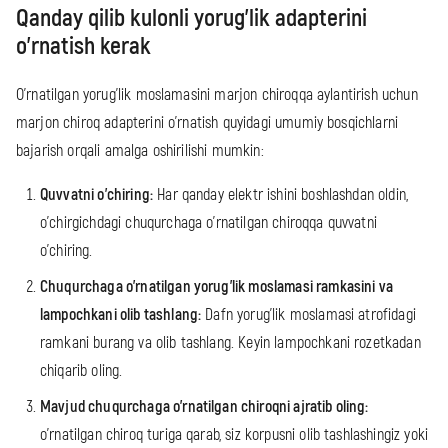
Qanday qilib kulonli yorug'lik adapterini
o'rnatish kerak
O'rnatilgan yorug'lik moslamasini marjon chiroqqa aylantirish uchun
marjon chiroq adapterini o'rnatish quyidagi umumiy bosqichlarni
bajarish orqali amalga oshirilishi mumkin:
Quvvatni o'chiring:
Har qanday elektr ishini boshlashdan oldin,
o'chirgichdagi chuqurchaga o'rnatilgan chiroqqa quvvatni
o'chiring.
Chuqurchaga o'rnatilgan yorug'lik moslamasi ramkasini va
lampochkani olib tashlang:
Dafn yorug'lik moslamasi atrofidagi
ramkani burang va olib tashlang. Keyin lampochkani rozetkadan
chiqarib oling.
Mavjud chuqurchaga o'rnatilgan chiroqni ajratib oling:
o'rnatilgan chiroq turiga qarab, siz korpusni olib tashlashingiz yoki