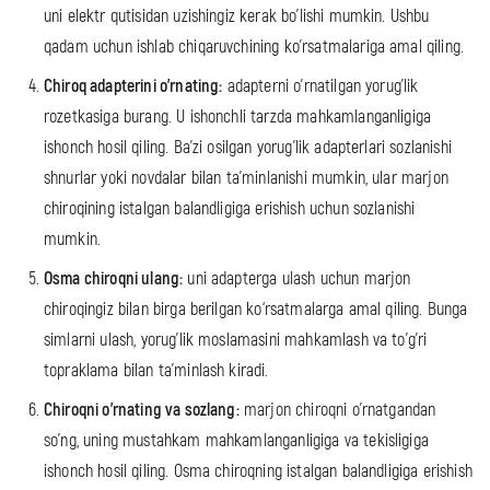
uni elektr qutisidan uzishingiz kerak bo'lishi mumkin. Ushbu
qadam uchun ishlab chiqaruvchining ko'rsatmalariga amal qiling.
Chiroq adapterini o'rnating:
adapterni o'rnatilgan yorug'lik
rozetkasiga burang. U ishonchli tarzda mahkamlanganligiga
ishonch hosil qiling. Ba'zi osilgan yorug'lik adapterlari sozlanishi
shnurlar yoki novdalar bilan ta'minlanishi mumkin, ular marjon
chiroqining istalgan balandligiga erishish uchun sozlanishi
mumkin.
Osma chiroqni ulang:
uni adapterga ulash uchun marjon
chiroqingiz bilan birga berilgan ko‘rsatmalarga amal qiling. Bunga
simlarni ulash, yorug'lik moslamasini mahkamlash va to'g'ri
topraklama bilan ta'minlash kiradi.
Chiroqni o'rnating va sozlang:
marjon chiroqni o'rnatgandan
so'ng, uning mustahkam mahkamlanganligiga va tekisligiga
ishonch hosil qiling. Osma chiroqning istalgan balandligiga erishish