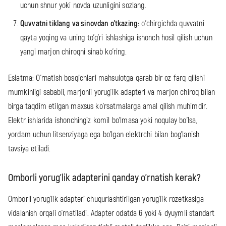
uchun shnur yoki novda uzunligini sozlang.
Quvvatni tiklang va sinovdan o'tkazing:
o'chirgichda quvvatni
qayta yoqing va uning to'g'ri ishlashiga ishonch hosil qilish uchun
yangi marjon chiroqni sinab ko'ring.
Eslatma: O'rnatish bosqichlari mahsulotga qarab bir oz farq qilishi
mumkinligi sababli, marjonli yorug'lik adapteri va marjon chiroq bilan
birga taqdim etilgan maxsus ko'rsatmalarga amal qilish muhimdir.
Elektr ishlarida ishonchingiz komil bo'lmasa yoki noqulay bo'lsa,
yordam uchun litsenziyaga ega bo'lgan elektrchi bilan bog'lanish
tavsiya etiladi.
Omborli yorug'lik adapterini qanday o'rnatish kerak?
Omborli yorug'lik adapteri chuqurlashtirilgan yorug'lik rozetkasiga
vidalanish orqali o'rnatiladi. Adapter odatda 6 yoki 4 dyuymli standart