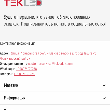
Будьте первыми, кто узнает об эксклюзивных
скидках. Подписывайтесь на нас в социальных сетях!
Контактная информация
Адрес :
Улица Арнасайская 34/1, Чиланзар массив 2, город Ташкент,
Чиланзарскый район
Электронная почта:
customerservice@tekleduz.com
Whatsapp
:
+998974070768
Телефон:
+998974070768
Магазин
Информация