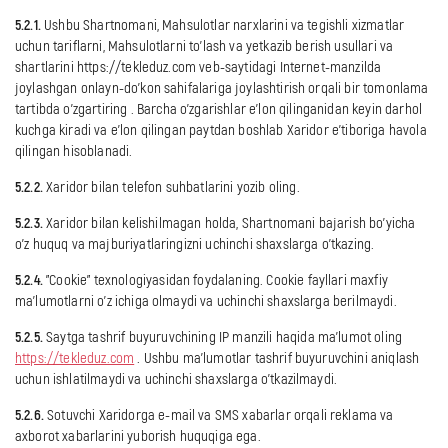
5.2.1.
Ushbu Shartnomani, Mahsulotlar narxlarini va tegishli xizmatlar
uchun tariflarni, Mahsulotlarni to'lash va yetkazib berish usullari va
shartlarini
https://tekleduz.com
veb-saytidagi Internet-manzilda
joylashgan onlayn-do'kon sahifalariga joylashtirish orqali bir tomonlama
tartibda o'zgartiring
. Barcha o'zgarishlar e'lon qilinganidan keyin darhol
kuchga kiradi va e'lon qilingan paytdan boshlab Xaridor e'tiboriga havola
qilingan hisoblanadi.
5.2.2.
Xaridor bilan telefon suhbatlarini yozib oling.
5.2.3.
Xaridor bilan kelishilmagan holda, Shartnomani bajarish bo'yicha
o'z huquq va majburiyatlaringizni uchinchi shaxslarga o'tkazing.
5.2.4.
"Cookie" texnologiyasidan foydalaning. Cookie fayllari maxfiy
ma'lumotlarni o'z ichiga olmaydi va uchinchi shaxslarga berilmaydi.
5.2.5.
Saytga tashrif buyuruvchining
IP
manzili
haqida ma'lumot oling
https://tekleduz.com
. Ushbu ma'lumotlar tashrif buyuruvchini aniqlash
uchun ishlatilmaydi va uchinchi shaxslarga o'tkazilmaydi.
5.2.6.
Sotuvchi Xaridorga e-mail va SMS xabarlar orqali reklama va
axborot xabarlarini yuborish huquqiga ega.