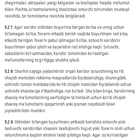
chegirmalar, aktsiyalar, yangi kelganlar va boshqalar haqida ma'lumot
bilan. Pochta jo'natmalarining chastotasi sotuvchi tomonidan mustaqil
ravishda, bir tomonlama ravishda belgilanadi.
5.2.7.
Agar xaridor oldindan buyurtma bergan bo'lsa va uning uchun
to'lamagan bo'lsa, Tovarni etkazib berish vaqtida buyurtmani rad etsa,
etkazib berilgan Tovarni qabul qilmagan bo'lsa, sotuvchi xaridorni
buyurtmani qabul qilish va bajarishni rad etishga haqli. Sotuvchi,
sabablarini ko'rsatmasdan, Xaridor tomonidan ko'rsatilgan
ma'lumotlarning to'g'riligiga shubha qiladi.
5.2.8.
Sharhni saytga joylashtirish orqali Xaridor sotuvchining ko'rib
chiqish matnidan reklama maqsadlarida foydalanishiga, shuningdek,
uchinchi tomon manbalarida ko'rib chiqish matnidan foydalanish uchun
uchinchi shaxslarga o'tkazilishiga rozi bo'ladi. Shu bilan birga, Xaridorning
shaxsiy ma'lumotlarining xavfsizligini ta'minlash uchun ko'rib chiqish
shaxsiy ma'lumotlarni qisqartirish yoki qisman niqoblash bilan
joylashtirilishi mumkin.
5.2.9.
Oldindan to‘langan buyurtmani yetkazib berishda sotuvchi yoki
tashuvchi xaridordan shaxsini tasdiqlovchi hujjat yoki Tovarni olish uchun
ishonchnoma taqdim etishini talab qilishga haqli. Agar siz ko'rsatilgan