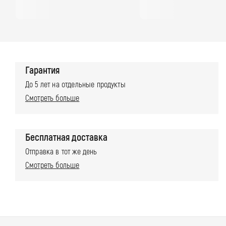
о
п
л
а
Гарантия
т
До 5 лет на отдельные продукты
Смотреть больше
ы
Бесплатная доставка
Отправка в тот же день
Смотреть больше