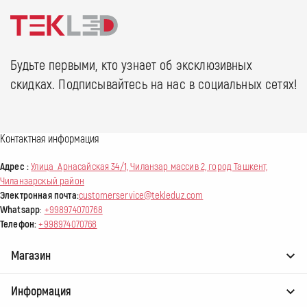
Будьте первыми, кто узнает об эксклюзивных
скидках. Подписывайтесь на нас в социальных сетях!
Контактная информация
Адрес :
Улица Арнасайская 34/1, Чиланзар массив 2, город Ташкент,
Чиланзарскый район
Электронная почта:
customerservice@tekleduz.com
Whatsapp
:
+998974070768
Телефон:
+998974070768
Магазин
Информация