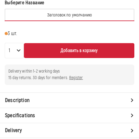
Выберите Название
Вариант
Заголовок по умолчанию
распродан
или
3 шт.
недоступен
Добавить в корзину
Delivery within 1-2 working days
15 day returns. 30 days for members.
Register
Д
Description
о
Specifications
с
т
Delivery