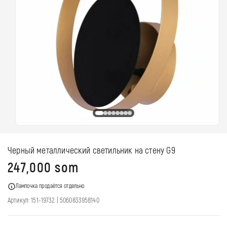
Открыть
медиа-
файлы
Черный металлический светильник на стену G9
1
в
Обычная
247,000 som
модальном
окне
цена
Лампочка продаётся отдельно
Артикул:
Штрихкод
Артикул: 151-19732
|
5060833958140
(EAN):