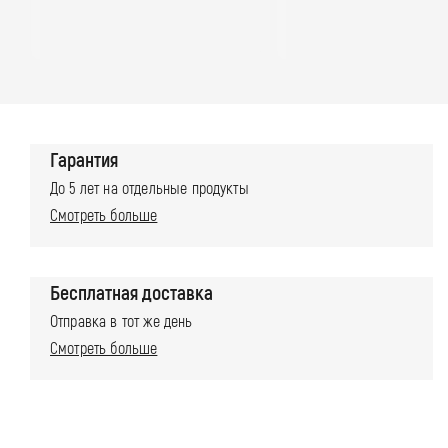
ы
о
п
л
а
Гарантия
т
До 5 лет на отдельные продукты
Смотреть больше
ы
Бесплатная доставка
Отправка в тот же день
Смотреть больше