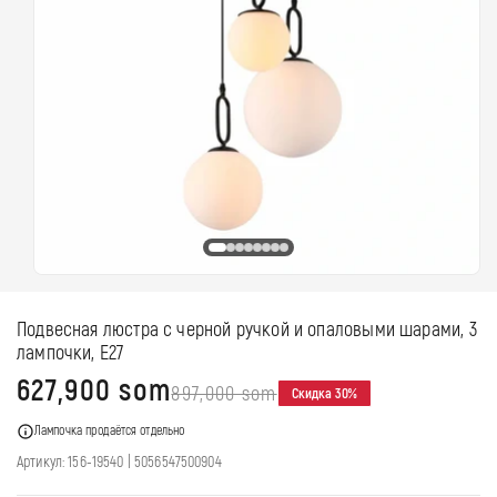
Открыть
медиа-
файлы
Подвесная люстра с черной ручкой и опаловыми шарами, 3
1
в
лампочки, E27
модальном
Цена
Обычная
627,900 som
окне
897,000 som
Скидка 30%
со
цена
Лампочка продаётся отдельно
скидкой
Артикул:
Штрихкод
Артикул: 156-19540
|
5056547500904
(EAN):