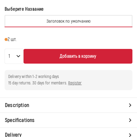
Выберите Название
Вариант
Заголовок по умолчанию
распродан
или
2 шт.
недоступен
Добавить в корзину
Delivery within 1-2 working days
15 day returns. 30 days for members.
Register
Д
Description
о
Specifications
с
т
Delivery